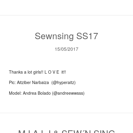
Sewnsing SS17
15/05/2017
Thanks a lot girls!! L O V E it!!
Pic: Aitziber Narbaiza (@hyperaitz)
Model: Andrea Bolado (@andreewwsss)